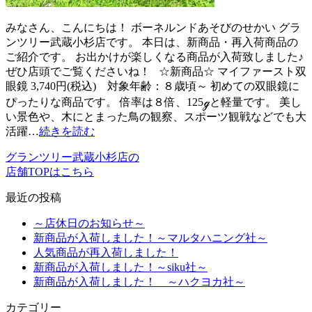
みなさん、こんにちは！ ボーネルンドあそびのせかい グラ
ンツリー武蔵小杉店です。 本日は、新商品・再入荷商品の
ご紹介です。 お出かけが楽しくなる商品が入荷致しました♪
ぜひ店頭でご覧くださいね！ ☆新商品☆ マイファースト双
眼鏡 3,740円(税込) 対象年齢：８歳頃～ 初めての双眼鏡に
ぴったりな商品です。 倍率は８倍、125ℊと軽量です。 美し
い景色や、木にとまった鳥の観察、スポーツ観戦などでも大
活躍…
続きを読む
グランツリー武蔵小杉店の
店舗TOPはこちら
最近の投稿
～店休日のお知らせ～
新商品が入荷しました！～マルタハニング社～
人気商品が再入荷しました！
新商品が入荷しました！～siku社～
新商品が入荷しました！ ～ハクヨカ社～
カテゴリー