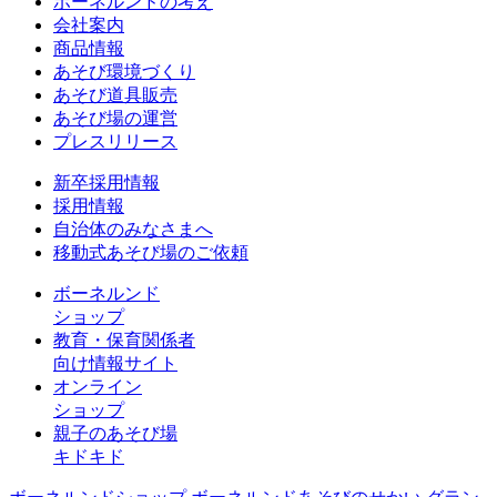
ボーネルンドの考え
会社案内
商品情報
あそび環境づくり
あそび道具販売
あそび場の運営
プレスリリース
新卒採用情報
採用情報
自治体のみなさまへ
移動式あそび場のご依頼
ボーネルンド
ショップ
教育・保育関係者
向け情報サイト
オンライン
ショップ
親子のあそび場
キドキド