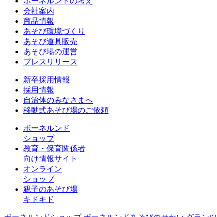
ボーネルンドの考え
会社案内
商品情報
あそび環境づくり
あそび道具販売
あそび場の運営
プレスリリース
新卒採用情報
採用情報
自治体のみなさまへ
移動式あそび場のご依頼
ボーネルンド
ショップ
教育・保育関係者
向け情報サイト
オンライン
ショップ
親子のあそび場
キドキド