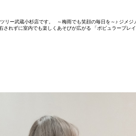
ンツリー武蔵小杉店です。 ～梅雨でも笑顔の毎日を～♪ ジメジ
右されずに室内でも楽しくあそびが広がる 「ポピュラープレイ