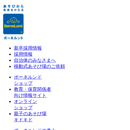
新卒採用情報
採用情報
自治体のみなさまへ
移動式あそび場のご依頼
ボーネルンド
ショップ
教育・保育関係者
向け情報サイト
オンライン
ショップ
親子のあそび場
キドキド