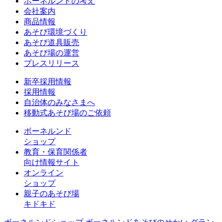
ボーネルンドの考え
会社案内
商品情報
あそび環境づくり
あそび道具販売
あそび場の運営
プレスリリース
新卒採用情報
採用情報
自治体のみなさまへ
移動式あそび場のご依頼
ボーネルンド
ショップ
教育・保育関係者
向け情報サイト
オンライン
ショップ
親子のあそび場
キドキド