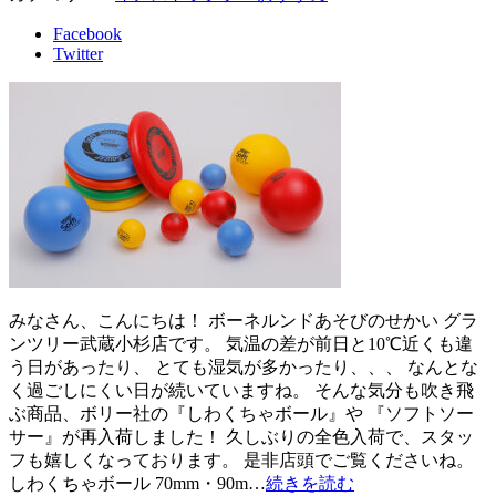
Facebook
Twitter
みなさん、こんにちは！ ボーネルンドあそびのせかい グラ
ンツリー武蔵小杉店です。 気温の差が前日と10℃近くも違
う日があったり、 とても湿気が多かったり、、、 なんとな
く過ごしにくい日が続いていますね。 そんな気分も吹き飛
ぶ商品、ボリー社の『しわくちゃボール』や 『ソフトソー
サー』が再入荷しました！ 久しぶりの全色入荷で、スタッ
フも嬉しくなっております。 是非店頭でご覧くださいね。
しわくちゃボール 70mm・90m…
続きを読む