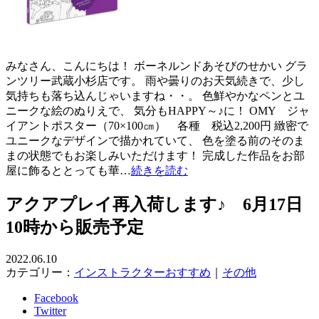
みなさん、こんにちは！ ボーネルンドあそびのせかい グラ
ンツリー武蔵小杉店です。 雨や曇りのお天気続きで、少し
気持ちも落ち込んじゃいますね・・。 色鮮やかなペンとユ
ニークな絵のぬりえで、 気分もHAPPY～♪に！ OMY ジャ
イアントポスター（70×100㎝） 各種 税込2,200円 緻密で
ユニークなデザインで描かれていて、 色を塗る前のそのま
まの状態でもお楽しみいただけます！ 完成した作品をお部
屋に飾るととっても華…
続きを読む
アクアプレイ再入荷します♪ 6月17日
10時から販売予定
2022.06.10
カテゴリー：
インストラクターおすすめ
｜
その他
Facebook
Twitter