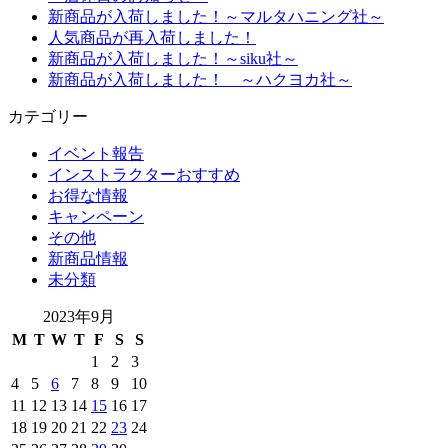
新商品が入荷しました！～マルタハニング社～
人気商品が再入荷しました！
新商品が入荷しました！～siku社～
新商品が入荷しました！ ～ハクヨカ社～
カテゴリー
イベント報告
インストラクターおすすめ
お得な情報
キャンペーン
その他
新商品情報
未分類
2023年9月
M
T
W
T
F
S
S
1
2
3
4
5
6
7
8
9
10
11
12
13
14
15
16
17
18
19
20
21
22
23
24