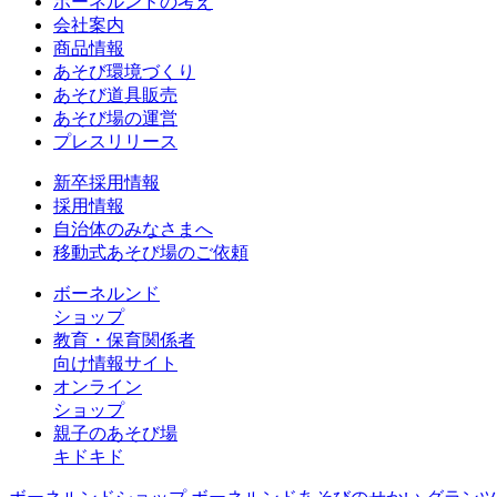
ボーネルンドの考え
会社案内
商品情報
あそび環境づくり
あそび道具販売
あそび場の運営
プレスリリース
新卒採用情報
採用情報
自治体のみなさまへ
移動式あそび場のご依頼
ボーネルンド
ショップ
教育・保育関係者
向け情報サイト
オンライン
ショップ
親子のあそび場
キドキド