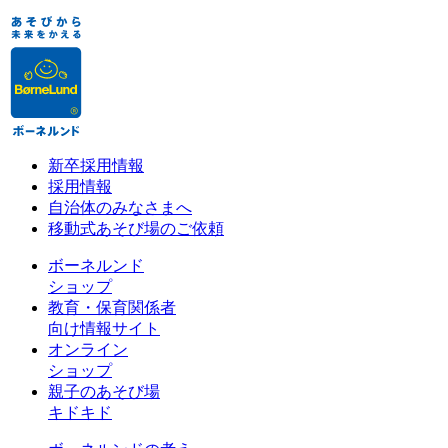
新卒採用情報
採用情報
自治体のみなさまへ
移動式あそび場のご依頼
ボーネルンド
ショップ
教育・保育関係者
向け情報サイト
オンライン
ショップ
親子のあそび場
キドキド