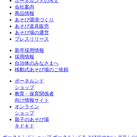
ボーネルンドの考え
会社案内
商品情報
あそび環境づくり
あそび道具販売
あそび場の運営
プレスリリース
新卒採用情報
採用情報
自治体のみなさまへ
移動式あそび場のご依頼
ボーネルンド
ショップ
教育・保育関係者
向け情報サイト
オンライン
ショップ
親子のあそび場
キドキド