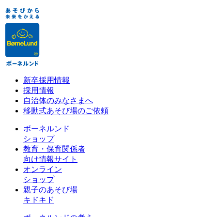
新卒採用情報
採用情報
自治体のみなさまへ
移動式あそび場のご依頼
ボーネルンド
ショップ
教育・保育関係者
向け情報サイト
オンライン
ショップ
親子のあそび場
キドキド