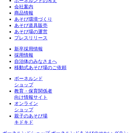
ボーネルンドの考え
会社案内
商品情報
あそび環境づくり
あそび道具販売
あそび場の運営
プレスリリース
新卒採用情報
採用情報
自治体のみなさまへ
移動式あそび場のご依頼
ボーネルンド
ショップ
教育・保育関係者
向け情報サイト
オンライン
ショップ
親子のあそび場
キドキド