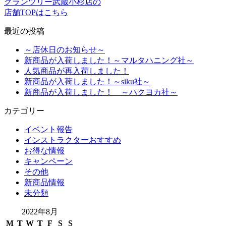
グランツリー武蔵小杉店の
店舗TOPはこちら
最近の投稿
～店休日のお知らせ～
新商品が入荷しました！～マルタハニング社～
人気商品が再入荷しました！
新商品が入荷しました！～siku社～
新商品が入荷しました！ ～ハクヨカ社～
カテゴリー
イベント報告
インストラクターおすすめ
お得な情報
キャンペーン
その他
新商品情報
未分類
2022年8月
M
T
W
T
F
S
S