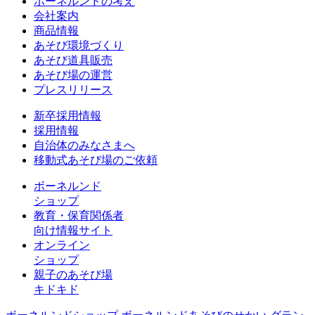
ボーネルンドの考え
会社案内
商品情報
あそび環境づくり
あそび道具販売
あそび場の運営
プレスリリース
新卒採用情報
採用情報
自治体のみなさまへ
移動式あそび場のご依頼
ボーネルンド
ショップ
教育・保育関係者
向け情報サイト
オンライン
ショップ
親子のあそび場
キドキド