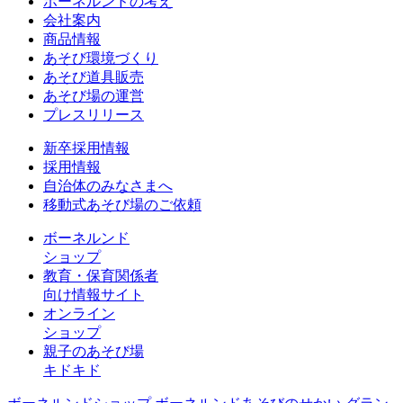
ボーネルンドの考え
会社案内
商品情報
あそび環境づくり
あそび道具販売
あそび場の運営
プレスリリース
新卒採用情報
採用情報
自治体のみなさまへ
移動式あそび場のご依頼
ボーネルンド
ショップ
教育・保育関係者
向け情報サイト
オンライン
ショップ
親子のあそび場
キドキド