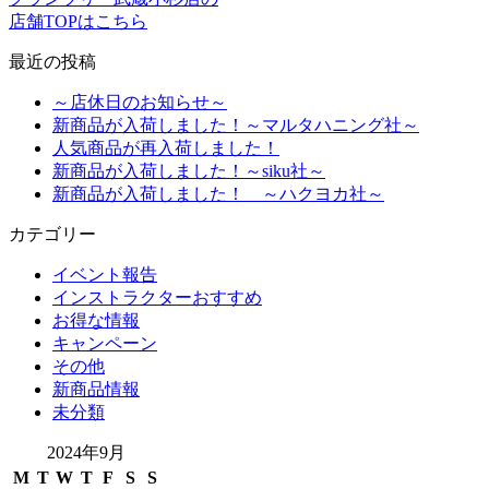
店舗TOPはこちら
最近の投稿
～店休日のお知らせ～
新商品が入荷しました！～マルタハニング社～
人気商品が再入荷しました！
新商品が入荷しました！～siku社～
新商品が入荷しました！ ～ハクヨカ社～
カテゴリー
イベント報告
インストラクターおすすめ
お得な情報
キャンペーン
その他
新商品情報
未分類
2024年9月
M
T
W
T
F
S
S