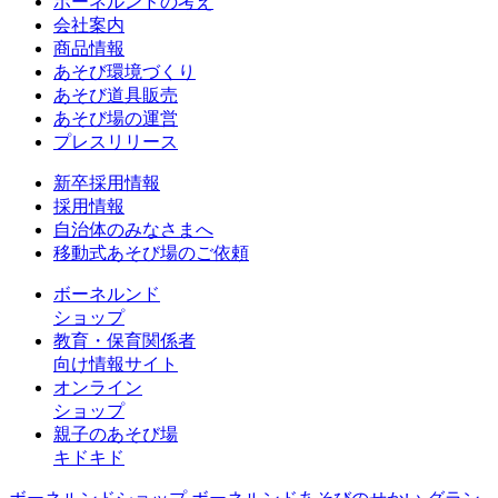
ボーネルンドの考え
会社案内
商品情報
あそび環境づくり
あそび道具販売
あそび場の運営
プレスリリース
新卒採用情報
採用情報
自治体のみなさまへ
移動式あそび場のご依頼
ボーネルンド
ショップ
教育・保育関係者
向け情報サイト
オンライン
ショップ
親子のあそび場
キドキド