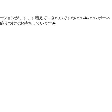
ンがますます増えて、きれいですね˖✧✧˖🎄˖✧✧˖ ボーネ
飾りつけでお待ちしています🎄