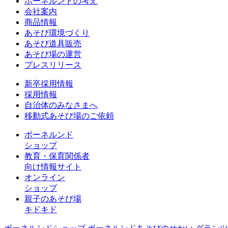
ボーネルンドの考え
会社案内
商品情報
あそび環境づくり
あそび道具販売
あそび場の運営
プレスリリース
新卒採用情報
採用情報
自治体のみなさまへ
移動式あそび場のご依頼
ボーネルンド
ショップ
教育・保育関係者
向け情報サイト
オンライン
ショップ
親子のあそび場
キドキド