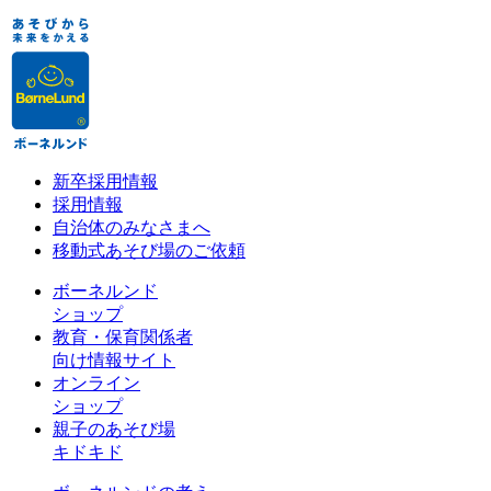
新卒採用情報
採用情報
自治体のみなさまへ
移動式あそび場のご依頼
ボーネルンド
ショップ
教育・保育関係者
向け情報サイト
オンライン
ショップ
親子のあそび場
キドキド