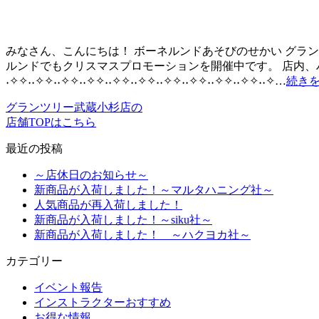
みなさん、こんにちは！ ボーネルンドあそびのせかい グラン
ルンドでもクリスマスプロモーションを開催中です。 店内、
˖✧✧˖˖✧✧˖˖✧✧˖˖✧✧˖˖✧✧˖˖✧✧˖˖✧✧˖˖✧✧˖˖✧✧˖˖✧✧˖˖✧…
続き
グランツリー武蔵小杉店の
店舗TOPはこちら
最近の投稿
～店休日のお知らせ～
新商品が入荷しました！～マルタハニング社～
人気商品が再入荷しました！
新商品が入荷しました！～siku社～
新商品が入荷しました！ ～ハクヨカ社～
カテゴリー
イベント報告
インストラクターおすすめ
お得な情報