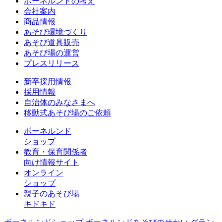
ボーネルンドの考え
会社案内
商品情報
あそび環境づくり
あそび道具販売
あそび場の運営
プレスリリース
新卒採用情報
採用情報
自治体のみなさまへ
移動式あそび場のご依頼
ボーネルンド
ショップ
教育・保育関係者
向け情報サイト
オンライン
ショップ
親子のあそび場
キドキド