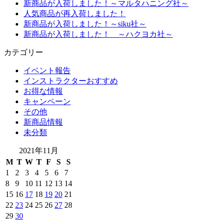
新商品が入荷しました！～マルタハニング社～
人気商品が再入荷しました！
新商品が入荷しました！～siku社～
新商品が入荷しました！ ～ハクヨカ社～
カテゴリー
イベント報告
インストラクターおすすめ
お得な情報
キャンペーン
その他
新商品情報
未分類
2021年11月
M
T
W
T
F
S
S
1
2
3
4
5
6
7
8
9
10
11
12
13
14
15
16
17
18
19
20
21
22
23
24
25
26
27
28
29
30