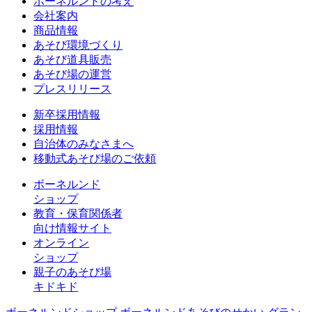
ボーネルンドの考え
会社案内
商品情報
あそび環境づくり
あそび道具販売
あそび場の運営
プレスリリース
新卒採用情報
採用情報
自治体のみなさまへ
移動式あそび場のご依頼
ボーネルンド
ショップ
教育・保育関係者
向け情報サイト
オンライン
ショップ
親子のあそび場
キドキド