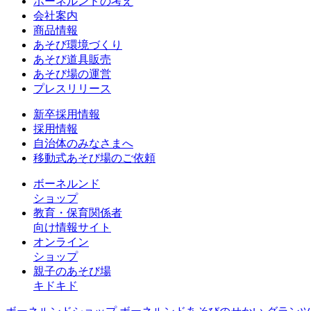
ボーネルンドの考え
会社案内
商品情報
あそび環境づくり
あそび道具販売
あそび場の運営
プレスリリース
新卒採用情報
採用情報
自治体のみなさまへ
移動式あそび場のご依頼
ボーネルンド
ショップ
教育・保育関係者
向け情報サイト
オンライン
ショップ
親子のあそび場
キドキド