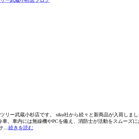
ツリー武蔵小杉店ブログ
ー武蔵小杉店です。 siku社から続々と新商品が入荷しました☆ V
車。車内には無線機やPCを備え、消防士が活動をスムーズに
サ…
続きを読む