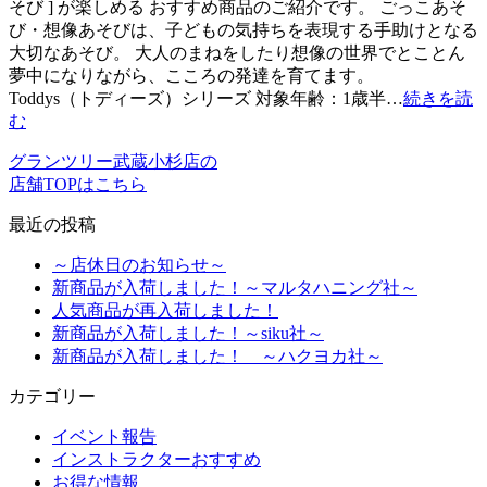
そび ] が楽しめる おすすめ商品のご紹介です。 ごっこあそ
び・想像あそびは、子どもの気持ちを表現する手助けとなる
大切なあそび。 大人のまねをしたり想像の世界でとことん
夢中になりながら、こころの発達を育てます。
Toddys（トディーズ）シリーズ 対象年齢：1歳半…
続きを読
む
グランツリー武蔵小杉店の
店舗TOPはこちら
最近の投稿
～店休日のお知らせ～
新商品が入荷しました！～マルタハニング社～
人気商品が再入荷しました！
新商品が入荷しました！～siku社～
新商品が入荷しました！ ～ハクヨカ社～
カテゴリー
イベント報告
インストラクターおすすめ
お得な情報