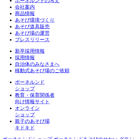
ボーネルンドの考え
会社案内
商品情報
あそび環境づくり
あそび道具販売
あそび場の運営
プレスリリース
新卒採用情報
採用情報
自治体のみなさまへ
移動式あそび場のご依頼
ボーネルンド
ショップ
教育・保育関係者
向け情報サイト
オンライン
ショップ
親子のあそび場
キドキド