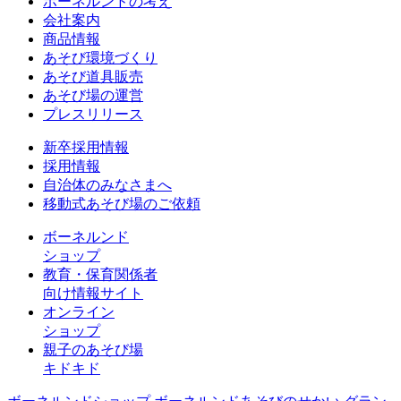
ボーネルンドの考え
会社案内
商品情報
あそび環境づくり
あそび道具販売
あそび場の運営
プレスリリース
新卒採用情報
採用情報
自治体のみなさまへ
移動式あそび場のご依頼
ボーネルンド
ショップ
教育・保育関係者
向け情報サイト
オンライン
ショップ
親子のあそび場
キドキド