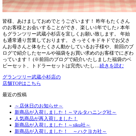
皆様、あけましておめでとうございます！ 昨年もたくさん
のお客様とお会いすることができ、楽しい1年でした♪ 本年
もグランツリー武蔵小杉店を宜しくお願い致します。 年始
も通常通り営業しております。 さっそくキドキドでお父さ
んお母さんと体をたくさん動かしているお子様や、前回のブ
ログで紹介したセールや福袋をお買い求めのお客様でにぎわ
っています！ (※前回のブログで紹介いたしました福袋のベ
ビーセット、トドラーセットは完売いたし…
続きを読む
グランツリー武蔵小杉店の
店舗TOPはこちら
最近の投稿
～店休日のお知らせ～
新商品が入荷しました！～マルタハニング社～
人気商品が再入荷しました！
新商品が入荷しました！～siku社～
新商品が入荷しました！ ～ハクヨカ社～