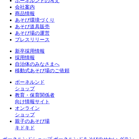
ボーネルンドの考え
会社案内
商品情報
あそび環境づくり
あそび道具販売
あそび場の運営
プレスリリース
新卒採用情報
採用情報
自治体のみなさまへ
移動式あそび場のご依頼
ボーネルンド
ショップ
教育・保育関係者
向け情報サイト
オンライン
ショップ
親子のあそび場
キドキド