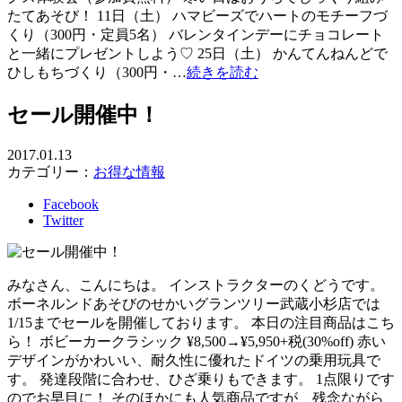
たてあそび！ 11日（土） ハマビーズでハートのモチーフづ
くり（300円・定員5名） バレンタインデーにチョコレート
と一緒にプレゼントしよう♡ 25日（土） かんてんねんどで
ひしもちづくり（300円・…
続きを読む
セール開催中！
2017.01.13
カテゴリー：
お得な情報
Facebook
Twitter
みなさん、こんにちは。 インストラクターのくどうです。
ボーネルンドあそびのせかいグランツリー武蔵小杉店では
1/15までセールを開催しております。 本日の注目商品はこち
ら！ ボビーカークラシック ¥8,500→¥5,950+税(30%off) 赤い
デザインがかわいい、耐久性に優れたドイツの乗用玩具で
す。 発達段階に合わせ、ひざ乗りもできます。 1点限りです
のでお早目に！ そのほかにも人気商品ですが、残念ながら