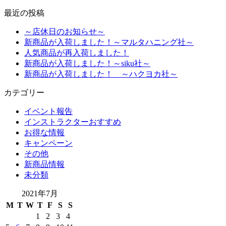
最近の投稿
～店休日のお知らせ～
新商品が入荷しました！～マルタハニング社～
人気商品が再入荷しました！
新商品が入荷しました！～siku社～
新商品が入荷しました！ ～ハクヨカ社～
カテゴリー
イベント報告
インストラクターおすすめ
お得な情報
キャンペーン
その他
新商品情報
未分類
2021年7月
M
T
W
T
F
S
S
1
2
3
4