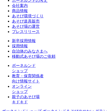
ボーネルンドの考え
会社案内
商品情報
あそび環境づくり
あそび道具販売
あそび場の運営
プレスリリース
新卒採用情報
採用情報
自治体のみなさまへ
移動式あそび場のご依頼
ボーネルンド
ショップ
教育・保育関係者
向け情報サイト
オンライン
ショップ
親子のあそび場
キドキド