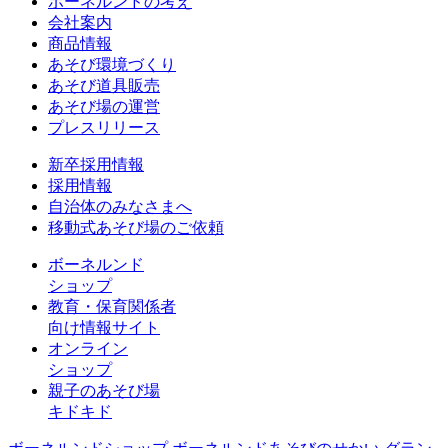
ボーネルンドの考え
会社案内
商品情報
あそび環境づくり
あそび道具販売
あそび場の運営
プレスリリース
新卒採用情報
採用情報
自治体のみなさまへ
移動式あそび場のご依頼
ボーネルンド
ショップ
教育・保育関係者
向け情報サイト
オンライン
ショップ
親子のあそび場
キドキド