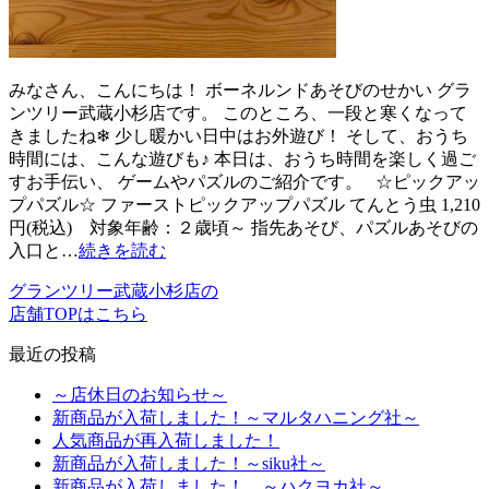
みなさん、こんにちは！ ボーネルンドあそびのせかい グラ
ンツリー武蔵小杉店です。 このところ、一段と寒くなって
きましたね❄ 少し暖かい日中はお外遊び！ そして、おうち
時間には、こんな遊びも♪ 本日は、おうち時間を楽しく過ご
すお手伝い、 ゲームやパズルのご紹介です。 ☆ピックアッ
プパズル☆ ファーストピックアップパズル てんとう虫 1,210
円(税込) 対象年齢：２歳頃～ 指先あそび、パズルあそびの
入口と…
続きを読む
グランツリー武蔵小杉店の
店舗TOPはこちら
最近の投稿
～店休日のお知らせ～
新商品が入荷しました！～マルタハニング社～
人気商品が再入荷しました！
新商品が入荷しました！～siku社～
新商品が入荷しました！ ～ハクヨカ社～