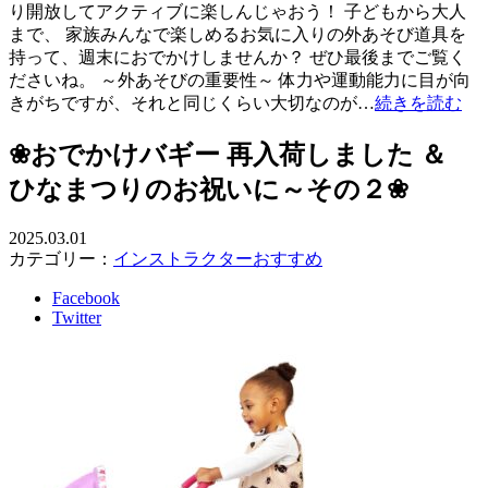
り開放してアクティブに楽しんじゃおう！ 子どもから大人
まで、 家族みんなで楽しめるお気に入りの外あそび道具を
持って、週末におでかけしませんか？ ぜひ最後までご覧く
ださいね。 ～外あそびの重要性～ 体力や運動能力に目が向
きがちですが、それと同じくらい大切なのが…
続きを読む
❀おでかけバギー 再入荷しました ＆
ひなまつりのお祝いに～その２❀
2025.03.01
カテゴリー：
インストラクターおすすめ
Facebook
Twitter