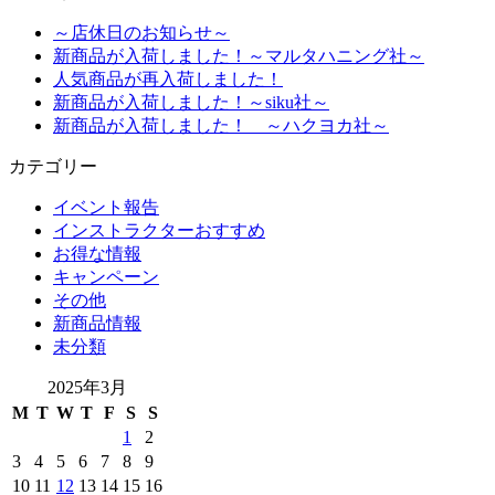
～店休日のお知らせ～
新商品が入荷しました！～マルタハニング社～
人気商品が再入荷しました！
新商品が入荷しました！～siku社～
新商品が入荷しました！ ～ハクヨカ社～
カテゴリー
イベント報告
インストラクターおすすめ
お得な情報
キャンペーン
その他
新商品情報
未分類
2025年3月
M
T
W
T
F
S
S
1
2
3
4
5
6
7
8
9
10
11
12
13
14
15
16