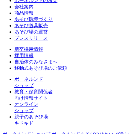
ボーネルンドの考え
会社案内
商品情報
あそび環境づくり
あそび道具販売
あそび場の運営
プレスリリース
新卒採用情報
採用情報
自治体のみなさまへ
移動式あそび場のご依頼
ボーネルンド
ショップ
教育・保育関係者
向け情報サイト
オンライン
ショップ
親子のあそび場
キドキド