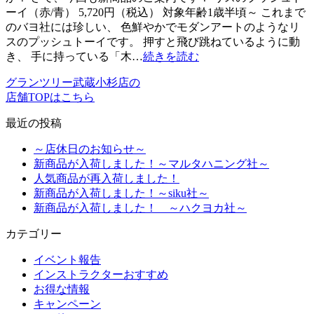
ーイ（赤/青） 5,720円（税込） 対象年齢1歳半頃～ これまで
のバヨ社には珍しい、 色鮮やかでモダンアートのようなリ
スのプッシュトーイです。 押すと飛び跳ねているように動
き、 手に持っている「木…
続きを読む
グランツリー武蔵小杉店の
店舗TOPはこちら
最近の投稿
～店休日のお知らせ～
新商品が入荷しました！～マルタハニング社～
人気商品が再入荷しました！
新商品が入荷しました！～siku社～
新商品が入荷しました！ ～ハクヨカ社～
カテゴリー
イベント報告
インストラクターおすすめ
お得な情報
キャンペーン