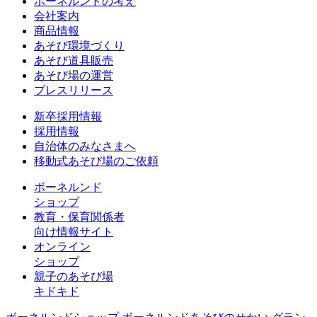
ボーネルンドの考え
会社案内
商品情報
あそび環境づくり
あそび道具販売
あそび場の運営
プレスリリース
新卒採用情報
採用情報
自治体のみなさまへ
移動式あそび場のご依頼
ボーネルンド
ショップ
教育・保育関係者
向け情報サイト
オンライン
ショップ
親子のあそび場
キドキド